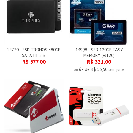
14770 - SSD TRONOS 480GB,
14998 - SSD 120GB EASY
SATA III, 2,5"
MEMORY (EJ120)
R$ 377,00
R$ 321,00
6x de R$ 53,50
ou
sem juros