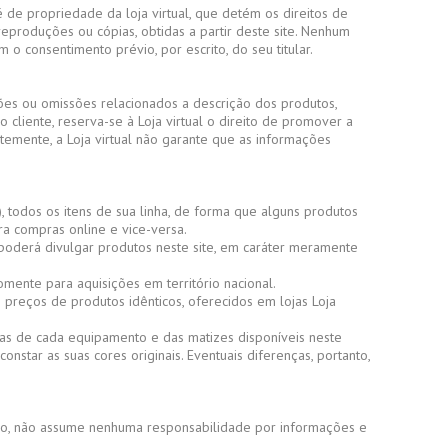
 é de propriedade da loja virtual, que detém os direitos de
produções ou cópias, obtidas a partir deste site. Nenhum
 o consentimento prévio, por escrito, do seu titular.
ções ou omissões relacionados a descrição dos produtos,
 cliente, reserva-se à Loja virtual o direito de promover a
mente, a Loja virtual não garante que as informações
), todos os itens de sua linha, de forma que alguns produtos
ra compras online e vice-versa.
l poderá divulgar produtos neste site, em caráter meramente
omente para aquisições em território nacional.
preços de produtos idênticos, oferecidos em lojas Loja
cas de cada equipamento e das matizes disponíveis neste
star as suas cores originais. Eventuais diferenças, portanto,
ntido, não assume nenhuma responsabilidade por informações e