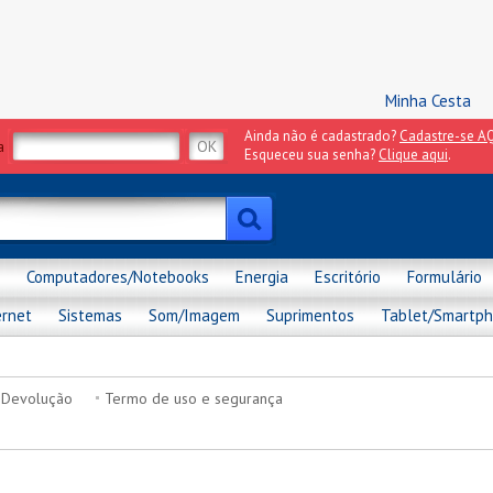
Minha Cesta
Ainda não é cadastrado?
Cadastre-se AQ
a
Esqueceu sua senha?
Clique aqui
.
Computadores/Notebooks
Energia
Escritório
Formulário
ernet
Sistemas
Som/Imagem
Suprimentos
Tablet/Smartp
 Devolução
Termo de uso e segurança