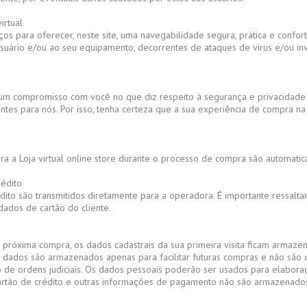
irtual
ços para oferecer, neste site, uma navegabilidade segura, prática e confort
suário e/ou ao seu equipamento, decorrentes de ataques de vírus e/ou in
m um compromisso com você no que diz respeito à segurança e privacidade 
tes para nós. Por isso, tenha certeza que a sua experiência de compra na 
a a Loja virtual online store durante o processo de compra são automatic
édito
ito são transmitidos diretamente para a operadora. É importante ressalta
dados de cartão do cliente.
a próxima compra, os dados cadastrais da sua primeira visita ficam armaz
 dados são armazenados apenas para facilitar futuras compras e não são d
de ordens judiciais. Os dados pessoais poderão ser usados para elaboraçã
artão de crédito e outras informações de pagamento não são armazenados