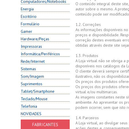
Computadores/Notebooks
O conteúdo integral deste site,
Energia
autor sobre o mesmo. A proteç
conteúdo pode ser modificado, t
Escritório
Formulário
1.2. Correções
As informações disponíveis no 
Gamer
preços e disponibilidade. Resp
Hardware/Peças
correção destes eventuais err
obtidas através deste site sej
Impressoras
Informática/Periféricos
1.3. Produtos
A Loja virtual não se obriga a 
Rede/Internet
disponíveis nos catálogos da L
Sistemas
O cliente deverá sempre certif
Som/Imagem
ilustrativo, não os disponibili
Os preços dos produtos ofereci
Suprimentos
Os preços dos produtos oferec
Tablet/Smartphone
virtual e/ou multimarcas.
As imagens constantes neste s
Teclado/Mouse
ambiente. Ao apresentar os pro
Telefonia
podem ocorrer, sem que isto r
NOVIDADES
1.4. Parceiros
A Loja virtual, ao divulgar se
FABRICANTES
ações destes e, consequenteme