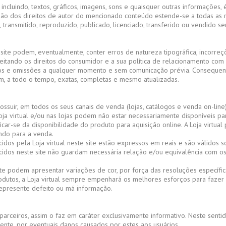
 incluindo, textos, gráficos, imagens, sons e quaisquer outras informações,
ão dos direitos de autor do mencionado conteúdo estende-se a todas as re
ransmitido, reproduzido, publicado, licenciado, transferido ou vendido sem
site podem, eventualmente, conter erros de natureza tipográfica, incorre
eitando os direitos do consumidor e a sua política de relacionamento com o
os e omissões a qualquer momento e sem comunicação prévia. Consequente
am, a todo o tempo, exatas, completas e mesmo atualizadas.
possuir, em todos os seus canais de venda (lojas, catálogos e venda on-line
oja virtual e/ou nas lojas podem não estar necessariamente disponíveis pa
icar-se da disponibilidade do produto para aquisição online. A Loja virtua
zando para a venda.
dos pela Loja virtual neste site estão expressos em reais e são válidos s
idos neste site não guardam necessária relação e/ou equivalência com os 
ite podem apresentar variações de cor, por força das resoluções específi
dutos, a Loja virtual sempre empenhará os melhores esforços para fazer con
epresente defeito ou má informação.
us parceiros, assim o faz em caráter exclusivamente informativo. Neste se
nte, por eventuais danos causados por estes aos usuários.