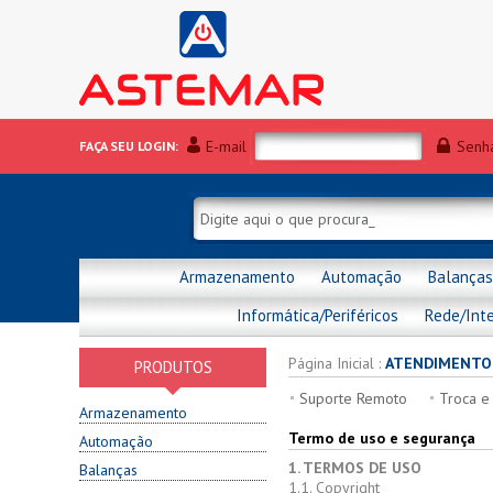
E-mail
Senh
FAÇA SEU LOGIN:
Armazenamento
Automação
Balanças
Informática/Periféricos
Rede/Int
Página Inicial
:
ATENDIMENTO
PRODUTOS
Suporte Remoto
Troca e
Armazenamento
Termo de uso e segurança
Automação
1. TERMOS DE USO
Balanças
1.1. Copyright