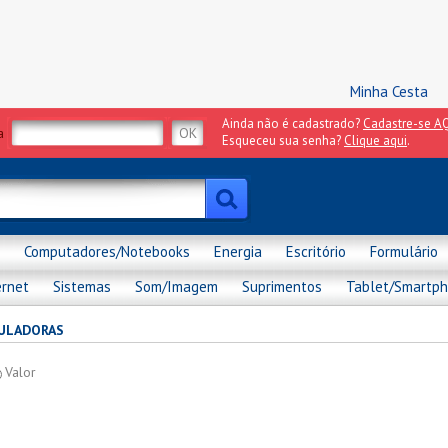
Minha Cesta
Ainda não é cadastrado?
Cadastre-se AQ
a
Esqueceu sua senha?
Clique aqui
.
Computadores/Notebooks
Energia
Escritório
Formulário
ernet
Sistemas
Som/Imagem
Suprimentos
Tablet/Smartp
ULADORAS
Valor