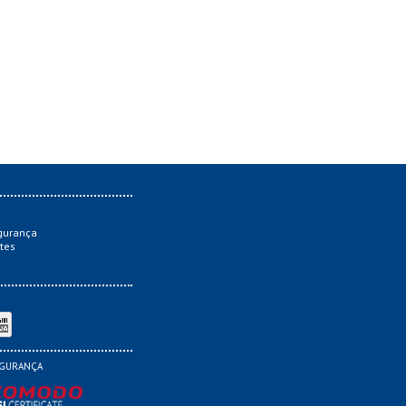
gurança
tes
GURANÇA