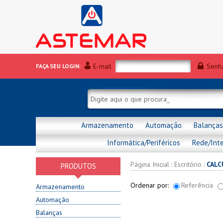
E-mail
Senh
FAÇA SEU LOGIN:
Armazenamento
Automação
Balanças
Informática/Periféricos
Rede/Int
Página Inicial
:
Escritório
:
CALC
PRODUTOS
Ordenar por:
Referência
Armazenamento
Automação
Balanças