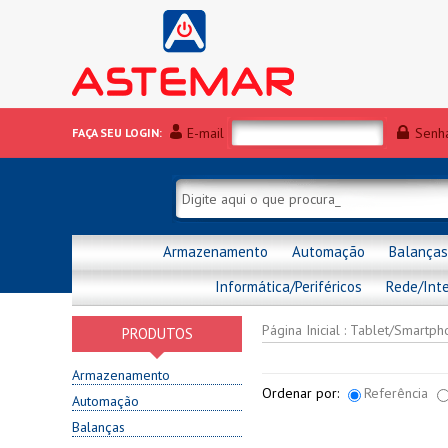
E-mail
Senh
FAÇA SEU LOGIN:
Armazenamento
Automação
Balanças
Informática/Periféricos
Rede/Int
Página Inicial
:
Tablet/Smartph
PRODUTOS
Armazenamento
Ordenar por:
Referência
Automação
Balanças