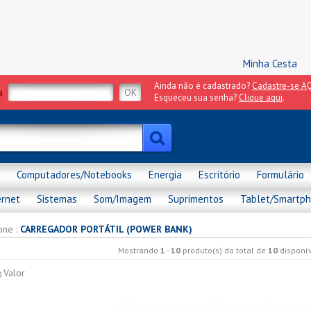
Minha Cesta
Ainda não é cadastrado?
Cadastre-se AQ
a
Esqueceu sua senha?
Clique aqui
.
Computadores/Notebooks
Energia
Escritório
Formulário
ernet
Sistemas
Som/Imagem
Suprimentos
Tablet/Smartp
one
:
CARREGADOR PORTÁTIL (POWER BANK)
Mostrando
1
-
10
produto(s) do total de
10
disponív
Valor