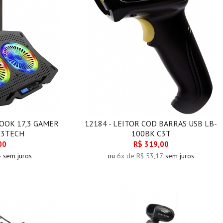
BOOK 17,3 GAMER
12184 - LEITOR COD BARRAS USB LB-
C3TECH
100BK C3T
00
R$ 319,00
4
sem juros
ou
6x de R$ 53,17
sem juros