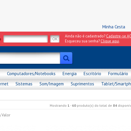
Minha Cesta
Ainda não é cadastrado?
Cadastre-se AQ
a
Esqueceu sua senha?
Clique aqui
.
Computadores/Notebooks
Energia
Escritório
Formulário
ernet
Sistemas
Som/Imagem
Suprimentos
Tablet/Smartp
Mostrando
1
-
60
produto(s) do total de
84
disponív
Valor