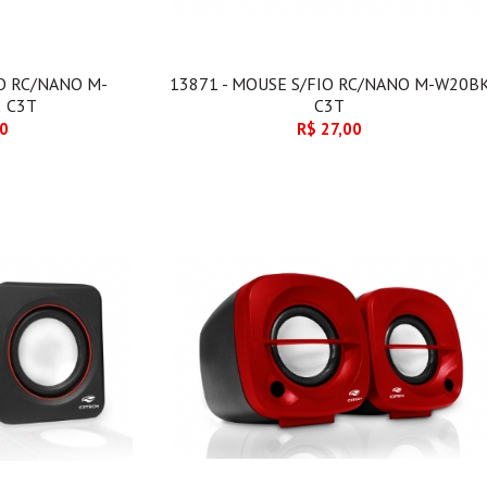
IO RC/NANO M-
13871 - MOUSE S/FIO RC/NANO M-W20B
 C3T
C3T
00
R$ 27,00