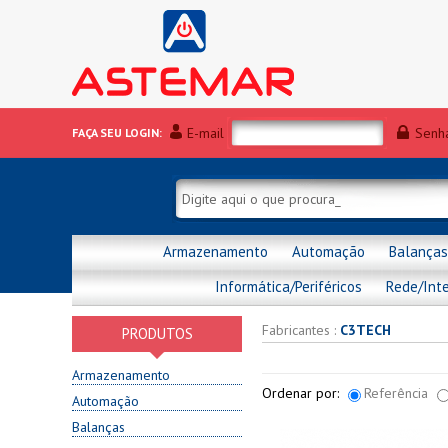
E-mail
Senh
FAÇA SEU LOGIN:
Armazenamento
Automação
Balanças
Informática/Periféricos
Rede/Int
Fabricantes :
C3TECH
PRODUTOS
Armazenamento
Ordenar por:
Referência
Automação
Balanças