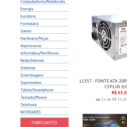
Computadores/Notebooks
Energia
Escritório
Formulário
Gamer
Hardware/Peças
Impressoras
Informática/Periféricos
Rede/Internet
Sistemas
Som/Imagem
11357 - FONTE ATX 20
Suprimentos
C3PLUS S/
Tablet/Smartphone
R$ 63,
Teclado/Mouse
ou
2x de R$ 31,5
Telefonia
NOVIDADES
FABRICANTES