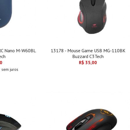
 RC Nano M-W60BL
13178 - Mouse Game USB MG-110BK
ech
Buzzard C3Tech
00
R$ 35,00
0
sem juros