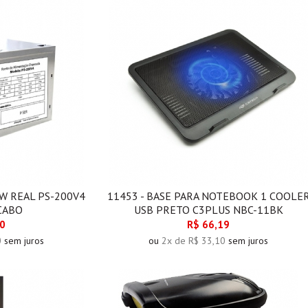
0W REAL PS-200V4
11453 - BASE PARA NOTEBOOK 1 COOLE
CABO
USB PRETO C3PLUS NBC-11BK
00
R$ 66,19
0
sem juros
ou
2x de R$ 33,10
sem juros