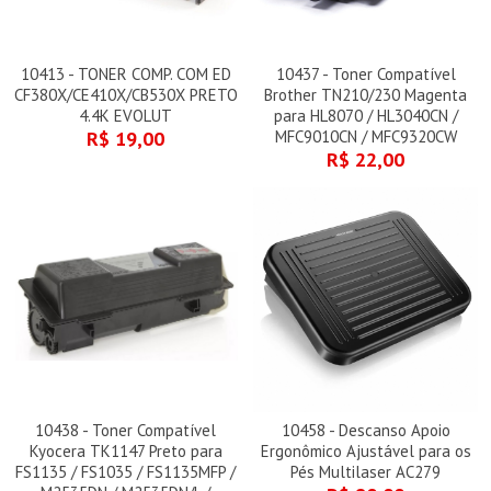
10413 - TONER COMP. COM ED
10437 - Toner Compatível
CF380X/CE410X/CB530X PRETO
Brother TN210/230 Magenta
4.4K EVOLUT
para HL8070 / HL3040CN /
R$ 19,00
MFC9010CN / MFC9320CW
R$ 22,00
10438 - Toner Compatível
10458 - Descanso Apoio
Kyocera TK1147 Preto para
Ergonômico Ajustável para os
FS1135 / FS1035 / FS1135MFP /
Pés Multilaser AC279