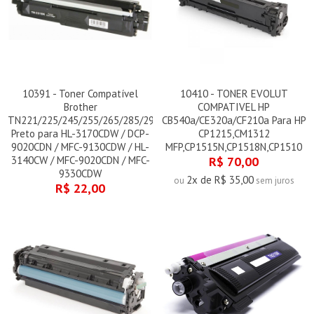
10391 - Toner Compatível
10410 - TONER EVOLUT
Brother
COMPATIVEL HP
TN221/225/245/255/265/285/296
CB540a/CE320a/CF210a Para HP
Preto para HL-3170CDW / DCP-
CP1215,CM1312
9020CDN / MFC-9130CDW / HL-
MFP,CP1515N,CP1518N,CP1510
3140CW / MFC-9020CDN / MFC-
R$ 70,00
9330CDW
2x de R$ 35,00
ou
sem juros
R$ 22,00