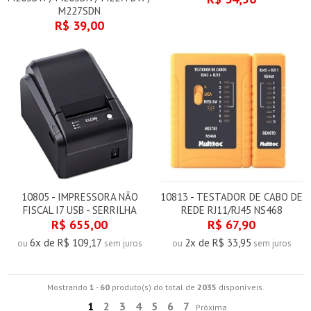
M227SDN
R$ 39,00
10805 - IMPRESSORA NÃO
10813 - TESTADOR DE CABO DE
FISCAL I7 USB - SERRILHA
REDE RJ11/RJ45 NS468
R$ 655,00
R$ 67,90
6x de R$ 109,17
2x de R$ 33,95
ou
sem juros
ou
sem juros
Mostrando
1
-
60
produto(s) do total de
2035
disponíveis.
1
2
3
4
5
6
7
Próxima