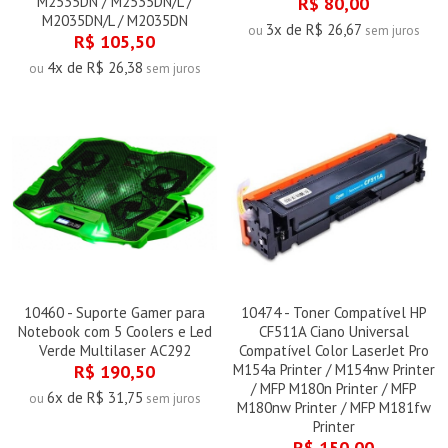
M2535DN / M2535DN/L /
R$ 80,00
M2035DN/L / M2035DN
3x de R$ 26,67
ou
sem juros
R$ 105,50
4x de R$ 26,38
ou
sem juros
10460 - Suporte Gamer para
10474 - Toner Compatível HP
Notebook com 5 Coolers e Led
CF511A Ciano Universal
Verde Multilaser AC292
Compatível Color LaserJet Pro
R$ 190,50
M154a Printer / M154nw Printer
/ MFP M180n Printer / MFP
6x de R$ 31,75
ou
sem juros
M180nw Printer / MFP M181fw
Printer
R$ 150,00