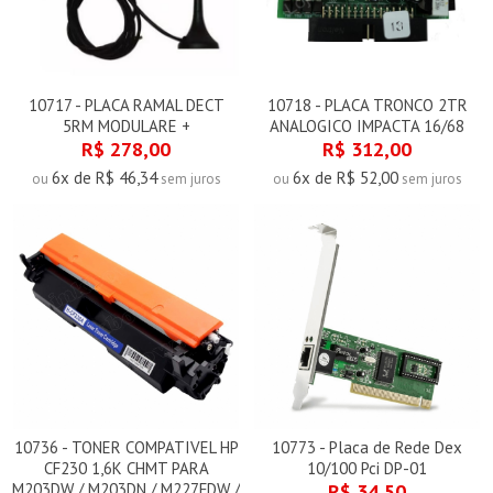
10717 - PLACA RAMAL DECT
10718 - PLACA TRONCO 2TR
5RM MODULARE +
ANALOGICO IMPACTA 16/68
R$ 278,00
R$ 312,00
6x de R$ 46,34
6x de R$ 52,00
ou
sem juros
ou
sem juros
10736 - TONER COMPATIVEL HP
10773 - Placa de Rede Dex
CF230 1,6K CHMT PARA
10/100 Pci DP-01
M203DW / M203DN / M227FDW /
R$ 34,50