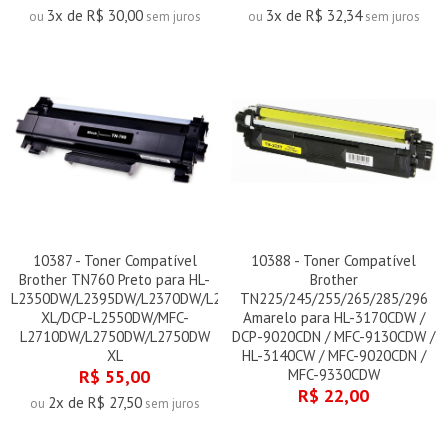
3x de R$ 30,00
3x de R$ 32,34
ou
sem juros
ou
sem juros
10387 - Toner Compatível
10388 - Toner Compatível
Brother TN760 Preto para HL-
Brother
L2350DW/L2395DW/L2370DW/L2370DW
TN225/245/255/265/285/296
XL/DCP-L2550DW/MFC-
Amarelo para HL-3170CDW /
L2710DW/L2750DW/L2750DW
DCP-9020CDN / MFC-9130CDW /
XL
HL-3140CW / MFC-9020CDN /
R$ 55,00
MFC-9330CDW
R$ 22,00
2x de R$ 27,50
ou
sem juros