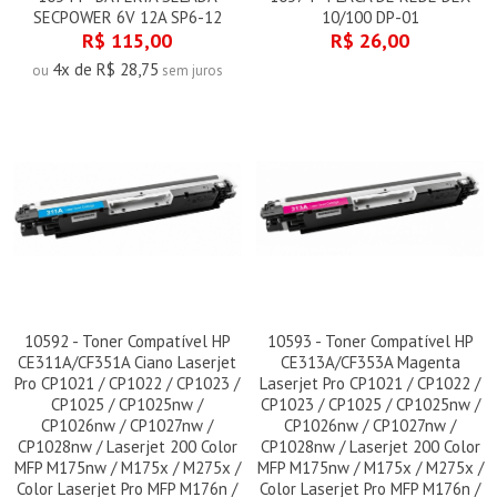
SECPOWER 6V 12A SP6-12
10/100 DP-01
R$ 115,00
R$ 26,00
4x de R$ 28,75
ou
sem juros
10592 - Toner Compatível HP
10593 - Toner Compatível HP
CE311A/CF351A Ciano Laserjet
CE313A/CF353A Magenta
Pro CP1021 / CP1022 / CP1023 /
Laserjet Pro CP1021 / CP1022 /
CP1025 / CP1025nw /
CP1023 / CP1025 / CP1025nw /
CP1026nw / CP1027nw /
CP1026nw / CP1027nw /
CP1028nw / Laserjet 200 Color
CP1028nw / Laserjet 200 Color
MFP M175nw / M175x / M275x /
MFP M175nw / M175x / M275x /
Color Laserjet Pro MFP M176n /
Color Laserjet Pro MFP M176n /