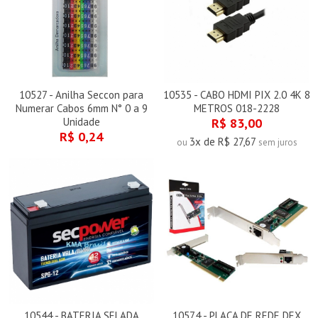
10527 - Anilha Seccon para
10535 - CABO HDMI PIX 2.0 4K 8
Numerar Cabos 6mm N° 0 a 9
METROS 018-2228
Unidade
R$ 83,00
R$ 0,24
3x de R$ 27,67
ou
sem juros
10544 - BATERIA SELADA
10574 - PLACA DE REDE DEX