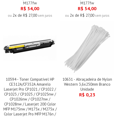
M177fw
M177fw
R$ 54,00
R$ 54,00
2x de R$ 27,00
2x de R$ 27,00
ou
sem juros
ou
sem juros
10594 - Toner Compatível HP
10631 - Abraçadeira de Nylon
CE312A/CF352A Amarelo
Western 3,6x250mm Branco
Laserjet Pro CP1021 / CP1022 /
Unidade
CP1023 / CP1025 / CP1025nw /
R$ 0,23
CP1026nw / CP1027nw /
CP1028nw / Laserjet 200 Color
MFP M175nw / M175x / M275x /
Color Laserjet Pro MFP M176n /