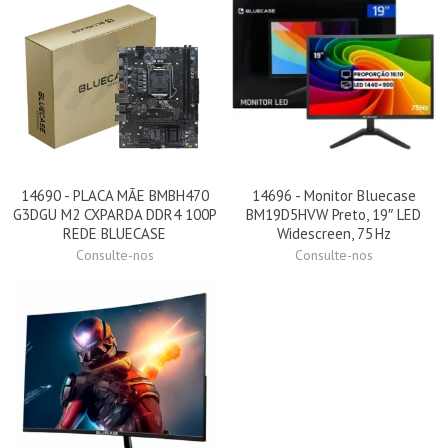
14690 - PLACA MÃE BMBH470
14696 - Monitor Bluecase
G3DGU M2 CXPARDA DDR4 100P
BM19D5HVW Preto, 19″ LED
REDE BLUECASE
Widescreen, 75 Hz
Consulte-nos
Consulte-nos