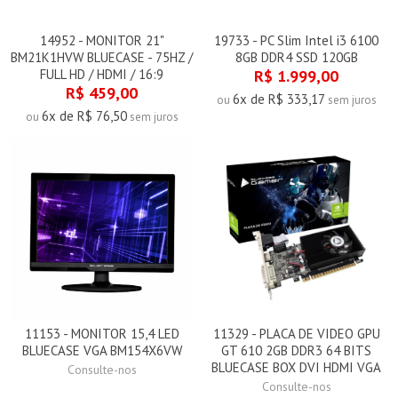
14952 - MONITOR 21"
19733 - PC Slim Intel i3 6100
BM21K1HVW BLUECASE - 75HZ /
8GB DDR4 SSD 120GB
FULL HD / HDMI / 16:9
R$ 1.999,00
R$ 459,00
6x de R$ 333,17
ou
sem juros
6x de R$ 76,50
ou
sem juros
11153 - MONITOR 15,4 LED
11329 - PLACA DE VIDEO GPU
BLUECASE VGA BM154X6VW
GT 610 2GB DDR3 64 BITS
BLUECASE BOX DVI HDMI VGA
Consulte-nos
Consulte-nos