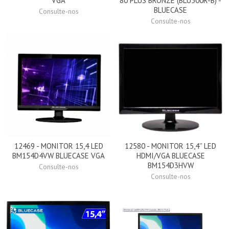
VGA
80 PLUS BRONZE (BLU500R-B) -
BLUECASE
Consulte-nos
Consulte-nos
12469 - MONITOR 15,4 LED
12580 - MONITOR 15,4'' LED
BM154D4VW BLUECASE VGA
HDMI/VGA BLUECASE
BM154D3HVW
Consulte-nos
Consulte-nos